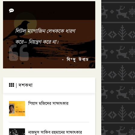
সমালোচকদের জন্য আহ্বান
চার্লস বুকাওস্কির গল্প: পৃথিবীতে আর
আমার মাঝে...
লিটল ম্যাগাজিন লেখককে ধারণ
চার্লস বুকাওস্কির গল্প: মৃতরা যেভাবে
ভালোবাসে
করে— নিয়ন্ত্রণ করে না।
চার্লস বুকাওস্কির গল্প: শহরের সবচেয়ে
- বিন্দু উবাচ
সুন্দরী নারী
চার্লস বুকাওস্কির জীবনপঞ্জি ও গ্রন্থপঞ্জি
| দশকথা
পিয়াস মজিদের সাক্ষাৎকার
নাজমুস সাকিব রহমানের সাক্ষাৎকার