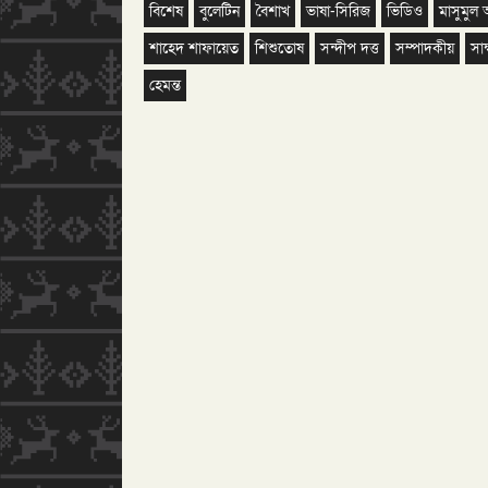
বিশেষ
বুলেটিন
বৈশাখ
ভাষা-সিরিজ
ভিডিও
মাসুমুল
শাহেদ শাফায়েত
শিশুতোষ
সন্দীপ দত্ত
সম্পাদকীয়
সাক
হেমন্ত