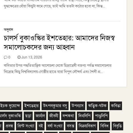
আমি শুরু করতে যাচ্ছিলাম নারীদের একটু বাজে স্বাস্থ্য নিয়ে, কিন্তু যেহেতু স্থানীয়
যুদ্ধক্ষেত্রের ধোঁয়া কিছুটা কমে গেছে, তাই আমি ততটা কঠোর হবো না, কিন্ত...
অনুবাদ
চালর্স বুকাওস্কির ইশতেহার: আমাদের নিজস্ব
সমালোচকদের জন্য আহ্বান
0
Jun 13, 2026
কবিতার উপর পদ্ধতিতান্ত্রিক আলোচনা থেকে ছিদ্রান্বেষী বক্তব্য পর্যন্ত সমালোচনার
বিদ্রোহ কিছু বিশ্ববিদ্যালয়-গোষ্ঠীর হাতে যারা বিপুল সৌন্দর্য এবং শৈলী প্র...
ইচক দুয়েন্দে
ইশতেহার
উৎপলকুমার বসু
উপন্যাস
ঋত্বিক-ঘটক
কবিতা
চার্লস বুকাওস্কি
ছড়া
জার্নাল
জীবনী
দশকথা
দিনলিপি
পাণ্ডুলিপি
া
প্রবন্ধ
প্রিন্ট সংখ্যা
বই
বর্ষা সংখ্যা
বসন্ত
বিক্রয়বিভাগ
বিবিধ
বিবৃতি