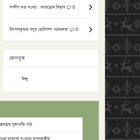
সন্দীপ দত্ত সংখ্যা : আশুতোষ বিশ্বাস
0
উৎপলকুমার বসুর ছোটগল্প ‘নরখাদক’
0
ফেসবুক
বিন্দু
্তবতায় বুকাওস্কি পাঠ
চক দুয়েন্দে সংখ্যার সম্পাদকীয়