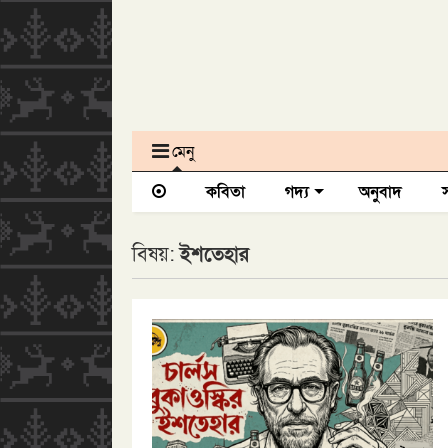
মেনু
কবিতা
গদ্য
অনুবাদ
বিষয়:
ইশতেহার
শম্ভু রক্ষিত: পাঠ 
উৎপলকুমার বসু (বিন্দুর বই)
ব