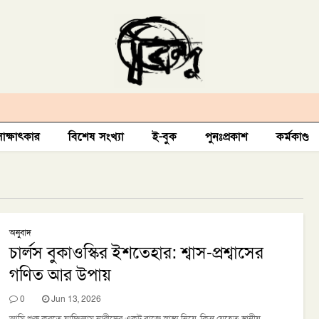
সাক্ষাৎকার
বিশেষ সংখ্যা
ই-বুক
পুনঃপ্রকাশ
কর্মকাণ্ড
অনুবাদ
চার্লস বুকাওস্কির ইশতেহার: শ্বাস-প্রশ্বাসের
গণিত আর উপায়
ও বিবেচনা (বিন্দুর
‘শম্ভু রক্ষিত: পাঠ ও বিবেচনা’
0
Jun 13, 2026
ই)
বইয়ের ভূমিকা