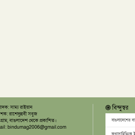
পাদক: সাম্য রাইয়ান
বিন্দুস্বর
াশক: রাশেদুন্নবী সবুজ
িগ্রাম, বাঙলাদেশ থেকে প্রকাশিত।
বাঙলাদেশের বাস
ail: bindumag2006@gmail.com
কথাসাহিত্যিক ই