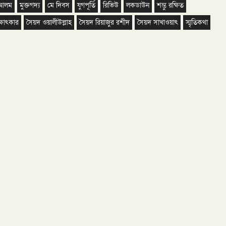
 আলম
মুক্তগদ্য
মে দিবস
যুগপূর্তি
রিভিউ
লকডাউন
শম্ভু রক্ষিত
্ষাৎকার
সৈয়দ ওয়ালীউল্লাহ
সৈয়দ রিয়াজুর রশীদ
সৈয়দ সাখাওয়াৎ
স্মৃতিকথা