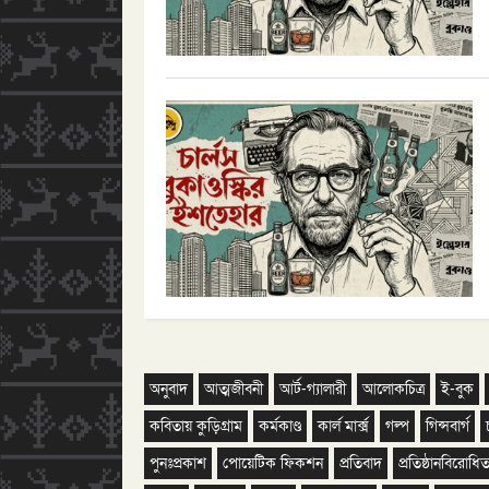
অনুবাদ
আত্মজীবনী
আর্ট-গ্যালারী
আলোকচিত্র
ই-বুক
কবিতায় কুড়িগ্রাম
কর্মকাণ্ড
কার্ল মার্ক্স
গল্প
গিন্সবার্গ
পুনঃপ্রকাশ
পোয়েটিক ফিকশন
প্রতিবাদ
প্রতিষ্ঠানবিরোধিত